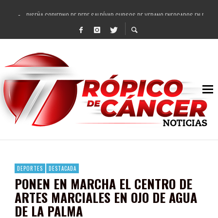
DISEÑA GOBIERNO DE PEPE SALDÍVAR CURSOS DE VERANO ENFOCADOS EN FORTAL
REFRENDAN LOS 28 DELEGADOS Y 14 COMISARIADOS DE GUADALUPE APOYO A GO
FORTALECE GOBIERNO DE PEPE SALDÍVAR LA EDUCACIÓN EN LA ZACATECANA CO
GOBIERNO DE PEPE SALDÍVAR Y GRUPO FEMSA GENERAN MÁS DE 3 MIL EMPLEOS
CUARTA FERIA EXPO AGROPECUARIA TRAJO BENEFICIO DIRECTO A GUADALUPE: PE
RECONOCE PEPE SALDÍVAR A ARTISTA ZACATECANA VICTORIA HERNÁNDEZ
EGRESA GOBIERNO DE PEPE SALDÍVAR A 500 NUEVAS EMPRESARIAS
SON MUJERES GUADALUPENSES PRINCIPALES BENEFICIADAS DEL PROGRAMA VIVI
DEPORTES
DESTACADA
PONEN EN MARCHA EL CENTRO DE
ARTES MARCIALES EN OJO DE AGUA
DE LA PALMA