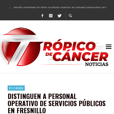
DISEÑA GOBIERNO DE PEPE SALDÍVAR CURSOS DE VERANO ENFOCADOS EN FORTAL
REFRENDAN LOS 28 DELEGADOS Y 14 COMISARIADOS DE GUADALUPE APOYO A GO
FORTALECE GOBIERNO DE PEPE SALDÍVAR LA EDUCACIÓN EN LA ZACATECANA CO
GOBIERNO DE PEPE SALDÍVAR Y GRUPO FEMSA GENERAN MÁS DE 3 MIL EMPLEOS
CUARTA FERIA EXPO AGROPECUARIA TRAJO BENEFICIO DIRECTO A GUADALUPE: PE
RECONOCE PEPE SALDÍVAR A ARTISTA ZACATECANA VICTORIA HERNÁNDEZ
EGRESA GOBIERNO DE PEPE SALDÍVAR A 500 NUEVAS EMPRESARIAS
SON MUJERES GUADALUPENSES PRINCIPALES BENEFICIADAS DEL PROGRAMA VIVI
DESTACADA
DISTINGUEN A PERSONAL
OPERATIVO DE SERVICIOS PÚBLICOS
EN FRESNILLO