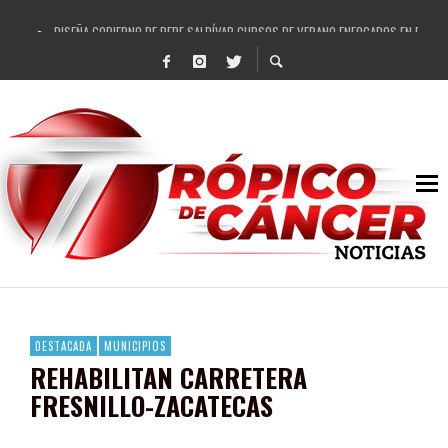
DISEÑA GOBIERNO DE PEPE SALDÍVAR CURSOS DE VERANO ENFOCADOS EN FORTAL
REFRENDAN LOS 28 DELEGADOS Y 14 COMISARIADOS DE GUADALUPE APOYO A GO
FORTALECE GOBIERNO DE PEPE SALDÍVAR LA EDUCACIÓN EN LA ZACATECANA CO
GOBIERNO DE PEPE SALDÍVAR Y GRUPO FEMSA GENERAN MÁS DE 3 MIL EMPLEOS
CUARTA FERIA EXPO AGROPECUARIA TRAJO BENEFICIO DIRECTO A GUADALUPE: PE
RECONOCE PEPE SALDÍVAR A ARTISTA ZACATECANA VICTORIA HERNÁNDEZ
EGRESA GOBIERNO DE PEPE SALDÍVAR A 500 NUEVAS EMPRESARIAS
SON MUJERES GUADALUPENSES PRINCIPALES BENEFICIADAS DEL PROGRAMA VIVI
DESTACADA
MUNICIPIOS
REHABILITAN CARRETERA
FRESNILLO-ZACATECAS