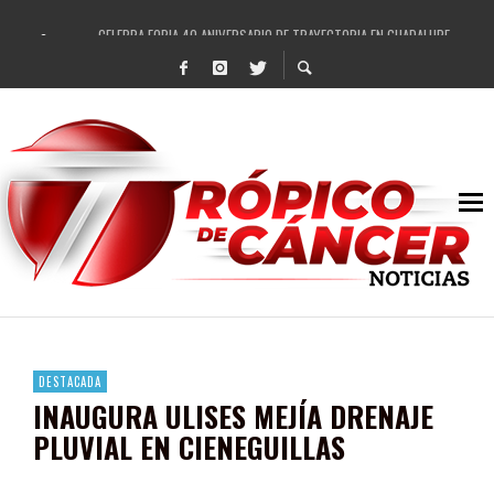
CELEBRA FOBIA 40 ANIVERSARIO DE TRAYECTORIA EN GUADALUPE
ENAMORA EL REGIONAL MEXICANO A GUADALUPE
REVISA EL AYUNTAMIENTO DE GUADALUPE ESCRITURACIÓN SOSPECHOSA DE ÁREA
RECIBE PEPE SALDÍVAR NUEVA TORRE DE VIGILANCIA PARA GUADALUPE
IMPULSA GOBIERNO DE PEPE SALDÍVAR LA SEMANA MUNDIAL DE LA LACTANCIA M
DESTACAN PRESENCIA DE ARTISTAS LOCALES EN FESTIVAL CULTURAL Y ARTÍSTI
SE REHABILITAN MÁS DE 20 VIALIDADES EN LOS ÚLTIMOS CUATRO MESES EN GUA
FORTALECE GOBIERNO DE PEPE SALDÍVAR A LAS INFANCIAS GUADALUPENSES
DESTACADA
INAUGURA ULISES MEJÍA DRENAJE
PLUVIAL EN CIENEGUILLAS