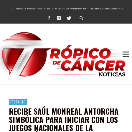
DISEÑA GOBIERNO DE PEPE SALDÍVAR CURSOS DE VERANO ENFOCADOS EN FORTAL
REFRENDAN LOS 28 DELEGADOS Y 14 COMISARIADOS DE GUADALUPE APOYO A GO
FORTALECE GOBIERNO DE PEPE SALDÍVAR LA EDUCACIÓN EN LA ZACATECANA CO
GOBIERNO DE PEPE SALDÍVAR Y GRUPO FEMSA GENERAN MÁS DE 3 MIL EMPLEOS
CUARTA FERIA EXPO AGROPECUARIA TRAJO BENEFICIO DIRECTO A GUADALUPE: PE
RECONOCE PEPE SALDÍVAR A ARTISTA ZACATECANA VICTORIA HERNÁNDEZ
EGRESA GOBIERNO DE PEPE SALDÍVAR A 500 NUEVAS EMPRESARIAS
SON MUJERES GUADALUPENSES PRINCIPALES BENEFICIADAS DEL PROGRAMA VIVI
FRESNILLO
RECIBE SAÚL MONREAL ANTORCHA
SIMBÓLICA PARA INICIAR CON LOS
JUEGOS NACIONALES DE LA