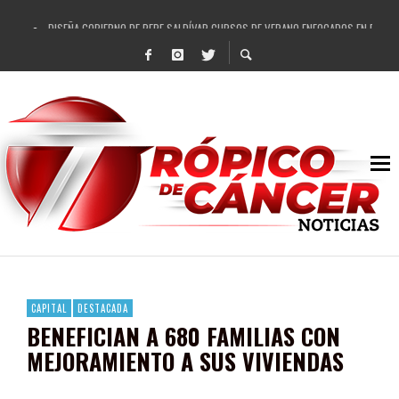
DISEÑA GOBIERNO DE PEPE SALDÍVAR CURSOS DE VERANO ENFOCADOS EN FORTAL
REFRENDAN LOS 28 DELEGADOS Y 14 COMISARIADOS DE GUADALUPE APOYO A GO
FORTALECE GOBIERNO DE PEPE SALDÍVAR LA EDUCACIÓN EN LA ZACATECANA CO
GOBIERNO DE PEPE SALDÍVAR Y GRUPO FEMSA GENERAN MÁS DE 3 MIL EMPLEOS
CUARTA FERIA EXPO AGROPECUARIA TRAJO BENEFICIO DIRECTO A GUADALUPE: PE
RECONOCE PEPE SALDÍVAR A ARTISTA ZACATECANA VICTORIA HERNÁNDEZ
EGRESA GOBIERNO DE PEPE SALDÍVAR A 500 NUEVAS EMPRESARIAS
SON MUJERES GUADALUPENSES PRINCIPALES BENEFICIADAS DEL PROGRAMA VIVI
CAPITAL
DESTACADA
BENEFICIAN A 680 FAMILIAS CON
MEJORAMIENTO A SUS VIVIENDAS