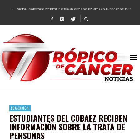
DISEÑA GOBIERNO DE PEPE SALDÍVAR CURSOS DE VERANO ENFOCADOS EN FORTAL
REFRENDAN LOS 28 DELEGADOS Y 14 COMISARIADOS DE GUADALUPE APOYO A GO
FORTALECE GOBIERNO DE PEPE SALDÍVAR LA EDUCACIÓN EN LA ZACATECANA CO
GOBIERNO DE PEPE SALDÍVAR Y GRUPO FEMSA GENERAN MÁS DE 3 MIL EMPLEOS
CUARTA FERIA EXPO AGROPECUARIA TRAJO BENEFICIO DIRECTO A GUADALUPE: PE
RECONOCE PEPE SALDÍVAR A ARTISTA ZACATECANA VICTORIA HERNÁNDEZ
EGRESA GOBIERNO DE PEPE SALDÍVAR A 500 NUEVAS EMPRESARIAS
SON MUJERES GUADALUPENSES PRINCIPALES BENEFICIADAS DEL PROGRAMA VIVI
EDUCACIÓN
ESTUDIANTES DEL COBAEZ RECIBEN
INFORMACIÓN SOBRE LA TRATA DE
PERSONAS