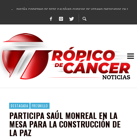
DISEÑA GOBIERNO DE PEPE SALDÍVAR CURSOS DE VERANO ENFOCADOS EN FORTAL
REFRENDAN LOS 28 DELEGADOS Y 14 COMISARIADOS DE GUADALUPE APOYO A GO
FORTALECE GOBIERNO DE PEPE SALDÍVAR LA EDUCACIÓN EN LA ZACATECANA CO
GOBIERNO DE PEPE SALDÍVAR Y GRUPO FEMSA GENERAN MÁS DE 3 MIL EMPLEOS
CUARTA FERIA EXPO AGROPECUARIA TRAJO BENEFICIO DIRECTO A GUADALUPE: PE
RECONOCE PEPE SALDÍVAR A ARTISTA ZACATECANA VICTORIA HERNÁNDEZ
EGRESA GOBIERNO DE PEPE SALDÍVAR A 500 NUEVAS EMPRESARIAS
SON MUJERES GUADALUPENSES PRINCIPALES BENEFICIADAS DEL PROGRAMA VIVI
DESTACADA
FRESNILLO
PARTICIPA SAÚL MONREAL EN LA
MESA PARA LA CONSTRUCCIÓN DE
LA PAZ