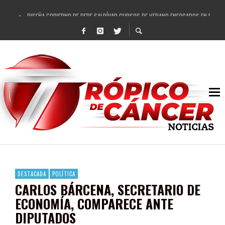
DISEÑA GOBIERNO DE PEPE SALDÍVAR CURSOS DE VERANO ENFOCADOS EN FORTAL
REFRENDAN LOS 28 DELEGADOS Y 14 COMISARIADOS DE GUADALUPE APOYO A GO
FORTALECE GOBIERNO DE PEPE SALDÍVAR LA EDUCACIÓN EN LA ZACATECANA CO
GOBIERNO DE PEPE SALDÍVAR Y GRUPO FEMSA GENERAN MÁS DE 3 MIL EMPLEOS
CUARTA FERIA EXPO AGROPECUARIA TRAJO BENEFICIO DIRECTO A GUADALUPE: PE
RECONOCE PEPE SALDÍVAR A ARTISTA ZACATECANA VICTORIA HERNÁNDEZ
EGRESA GOBIERNO DE PEPE SALDÍVAR A 500 NUEVAS EMPRESARIAS
SON MUJERES GUADALUPENSES PRINCIPALES BENEFICIADAS DEL PROGRAMA VIVI
DESTACADA
POLÍTICA
CARLOS BÁRCENA, SECRETARIO DE
ECONOMÍA, COMPARECE ANTE
DIPUTADOS