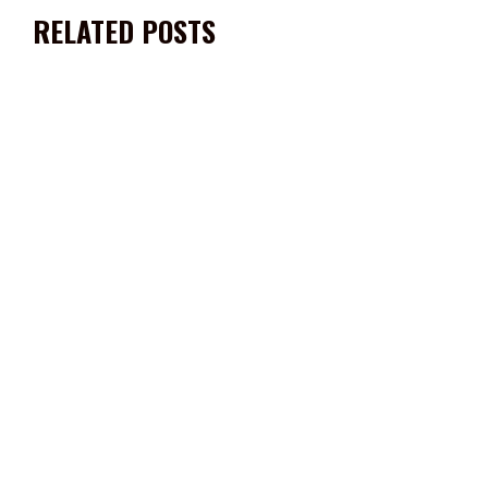
RELATED POSTS
ENTREGAN MONREAL ÁVILA Y MIRANDA CASTRO MÁS DE 100
ESCRITURAS A CAPITALINOS