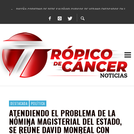
DISEÑA GOBIERNO DE PEPE SALDÍVAR CURSOS DE VERANO ENFOCADOS EN FORTAL
REFRENDAN LOS 28 DELEGADOS Y 14 COMISARIADOS DE GUADALUPE APOYO A GO
FORTALECE GOBIERNO DE PEPE SALDÍVAR LA EDUCACIÓN EN LA ZACATECANA CO
GOBIERNO DE PEPE SALDÍVAR Y GRUPO FEMSA GENERAN MÁS DE 3 MIL EMPLEOS
CUARTA FERIA EXPO AGROPECUARIA TRAJO BENEFICIO DIRECTO A GUADALUPE: PE
RECONOCE PEPE SALDÍVAR A ARTISTA ZACATECANA VICTORIA HERNÁNDEZ
EGRESA GOBIERNO DE PEPE SALDÍVAR A 500 NUEVAS EMPRESARIAS
SON MUJERES GUADALUPENSES PRINCIPALES BENEFICIADAS DEL PROGRAMA VIVI
DESTACADA
POLÍTICA
ATENDIENDO EL PROBLEMA DE LA
NÓMINA MAGISTERIAL DEL ESTADO,
SE REÚNE DAVID MONREAL CON