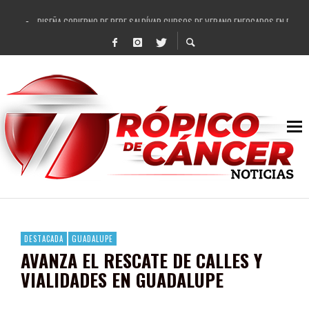
DISEÑA GOBIERNO DE PEPE SALDÍVAR CURSOS DE VERANO ENFOCADOS EN FORTAL
REFRENDAN LOS 28 DELEGADOS Y 14 COMISARIADOS DE GUADALUPE APOYO A GO
FORTALECE GOBIERNO DE PEPE SALDÍVAR LA EDUCACIÓN EN LA ZACATECANA CO
GOBIERNO DE PEPE SALDÍVAR Y GRUPO FEMSA GENERAN MÁS DE 3 MIL EMPLEOS
CUARTA FERIA EXPO AGROPECUARIA TRAJO BENEFICIO DIRECTO A GUADALUPE: PE
RECONOCE PEPE SALDÍVAR A ARTISTA ZACATECANA VICTORIA HERNÁNDEZ
EGRESA GOBIERNO DE PEPE SALDÍVAR A 500 NUEVAS EMPRESARIAS
SON MUJERES GUADALUPENSES PRINCIPALES BENEFICIADAS DEL PROGRAMA VIVI
DESTACADA
GUADALUPE
AVANZA EL RESCATE DE CALLES Y
VIALIDADES EN GUADALUPE