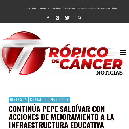
CELEBRA FOBIA 40 ANIVERSARIO DE TRAYECTORIA EN GUADALUPE
ENAMORA EL REGIONAL MEXICANO A GUADALUPE
REVISA EL AYUNTAMIENTO DE GUADALUPE ESCRITURACIÓN SOSPECHOSA DE ÁREA
RECIBE PEPE SALDÍVAR NUEVA TORRE DE VIGILANCIA PARA GUADALUPE
IMPULSA GOBIERNO DE PEPE SALDÍVAR LA SEMANA MUNDIAL DE LA LACTANCIA M
DESTACAN PRESENCIA DE ARTISTAS LOCALES EN FESTIVAL CULTURAL Y ARTÍSTI
SE REHABILITAN MÁS DE 20 VIALIDADES EN LOS ÚLTIMOS CUATRO MESES EN GUA
FORTALECE GOBIERNO DE PEPE SALDÍVAR A LAS INFANCIAS GUADALUPENSES
DESTACADA
GUADALUPE
MUNICIPIOS
CONTINÚA PEPE SALDÍVAR CON
ACCIONES DE MEJORAMIENTO A LA
INFRAESTRUCTURA EDUCATIVA