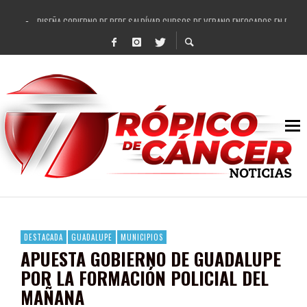
DISEÑA GOBIERNO DE PEPE SALDÍVAR CURSOS DE VERANO ENFOCADOS EN FORTAL
REFRENDAN LOS 28 DELEGADOS Y 14 COMISARIADOS DE GUADALUPE APOYO A GO
FORTALECE GOBIERNO DE PEPE SALDÍVAR LA EDUCACIÓN EN LA ZACATECANA CO
GOBIERNO DE PEPE SALDÍVAR Y GRUPO FEMSA GENERAN MÁS DE 3 MIL EMPLEOS
CUARTA FERIA EXPO AGROPECUARIA TRAJO BENEFICIO DIRECTO A GUADALUPE: PE
RECONOCE PEPE SALDÍVAR A ARTISTA ZACATECANA VICTORIA HERNÁNDEZ
EGRESA GOBIERNO DE PEPE SALDÍVAR A 500 NUEVAS EMPRESARIAS
SON MUJERES GUADALUPENSES PRINCIPALES BENEFICIADAS DEL PROGRAMA VIVI
DESTACADA
GUADALUPE
MUNICIPIOS
APUESTA GOBIERNO DE GUADALUPE
POR LA FORMACIÓN POLICIAL DEL
MAÑANA