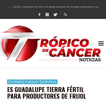
DISEÑA GOBIERNO DE PEPE SALDÍVAR CURSOS DE VERANO ENFOCADOS EN FORTAL
REFRENDAN LOS 28 DELEGADOS Y 14 COMISARIADOS DE GUADALUPE APOYO A GO
FORTALECE GOBIERNO DE PEPE SALDÍVAR LA EDUCACIÓN EN LA ZACATECANA CO
GOBIERNO DE PEPE SALDÍVAR Y GRUPO FEMSA GENERAN MÁS DE 3 MIL EMPLEOS
CUARTA FERIA EXPO AGROPECUARIA TRAJO BENEFICIO DIRECTO A GUADALUPE: PE
RECONOCE PEPE SALDÍVAR A ARTISTA ZACATECANA VICTORIA HERNÁNDEZ
EGRESA GOBIERNO DE PEPE SALDÍVAR A 500 NUEVAS EMPRESARIAS
SON MUJERES GUADALUPENSES PRINCIPALES BENEFICIADAS DEL PROGRAMA VIVI
DESTACADA
GUADALUPE
MUNICIPIOS
ES GUADALUPE TIERRA FÉRTIL
PARA PRODUCTORES DE FRIJOL