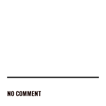
REGRESAN A CLASES… FALTA LA UAZ
ANUNCIAN EL PROGRAMA DEPORTIVO DE LA FENAFRE 2024
NO COMMENT