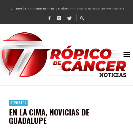
DISEÑA GOBIERNO DE PEPE SALDÍVAR CURSOS DE VERANO ENFOCADOS EN FORTAL
REFRENDAN LOS 28 DELEGADOS Y 14 COMISARIADOS DE GUADALUPE APOYO A GO
FORTALECE GOBIERNO DE PEPE SALDÍVAR LA EDUCACIÓN EN LA ZACATECANA CO
GOBIERNO DE PEPE SALDÍVAR Y GRUPO FEMSA GENERAN MÁS DE 3 MIL EMPLEOS
CUARTA FERIA EXPO AGROPECUARIA TRAJO BENEFICIO DIRECTO A GUADALUPE: PE
RECONOCE PEPE SALDÍVAR A ARTISTA ZACATECANA VICTORIA HERNÁNDEZ
EGRESA GOBIERNO DE PEPE SALDÍVAR A 500 NUEVAS EMPRESARIAS
SON MUJERES GUADALUPENSES PRINCIPALES BENEFICIADAS DEL PROGRAMA VIVI
DEPORTES
EN LA CIMA, NOVICIAS DE
GUADALUPE