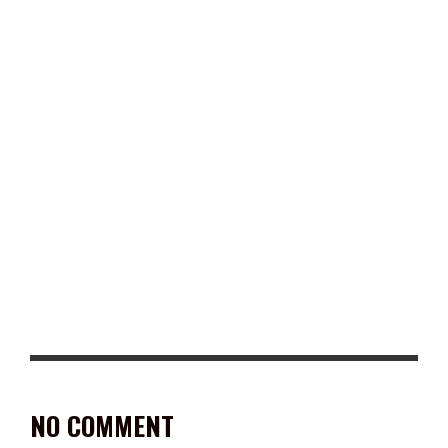
SUPERVISA JULIO CÉSAR CHÁVEZ OBRA DE AMPLIACIÓN DE
DRENAJE EN CIENEGUITAS
PRESENTA ULTRA TRIATLETA CANADIENSE LIBRO “HAMBRE DE
MÁS EN LA VIDA”
NO COMMENT