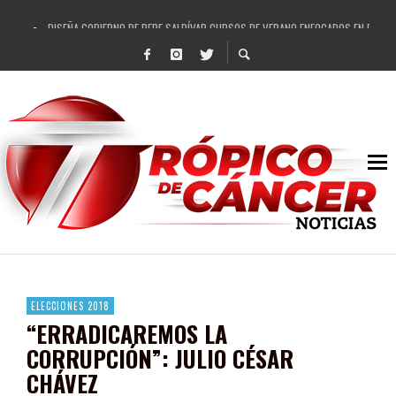
DISEÑA GOBIERNO DE PEPE SALDÍVAR CURSOS DE VERANO ENFOCADOS EN FORTAL
REFRENDAN LOS 28 DELEGADOS Y 14 COMISARIADOS DE GUADALUPE APOYO A GO
FORTALECE GOBIERNO DE PEPE SALDÍVAR LA EDUCACIÓN EN LA ZACATECANA CO
GOBIERNO DE PEPE SALDÍVAR Y GRUPO FEMSA GENERAN MÁS DE 3 MIL EMPLEOS
CUARTA FERIA EXPO AGROPECUARIA TRAJO BENEFICIO DIRECTO A GUADALUPE: PE
RECONOCE PEPE SALDÍVAR A ARTISTA ZACATECANA VICTORIA HERNÁNDEZ
EGRESA GOBIERNO DE PEPE SALDÍVAR A 500 NUEVAS EMPRESARIAS
SON MUJERES GUADALUPENSES PRINCIPALES BENEFICIADAS DEL PROGRAMA VIVI
ELECCIONES 2018
“ERRADICAREMOS LA
CORRUPCIÓN”: JULIO CÉSAR
CHÁVEZ