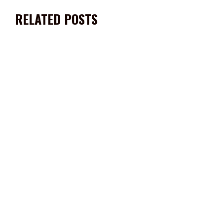
RELATED POSTS
“VAMOS A TRABAJAR A FAVOR DE DAVID MONREAL”: JULIO
CÉSAR NAVA DE LA RIVA