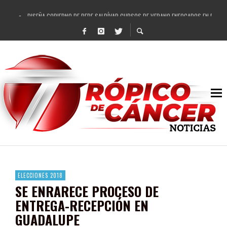
DISEÑA GOBIERNO DE PEPE SALDÍVAR CURSOS DE VERANO ENFOCADOS EN FORTAL
REFRENDAN LOS 28 DELEGADOS Y 14 COMISARIADOS DE GUADALUPE APOYO A GO
FORTALECE GOBIERNO DE PEPE SALDÍVAR LA EDUCACIÓN EN LA ZACATECANA CO
GOBIERNO DE PEPE SALDÍVAR Y GRUPO FEMSA GENERAN MÁS DE 3 MIL EMPLEOS
CUARTA FERIA EXPO AGROPECUARIA TRAJO BENEFICIO DIRECTO A GUADALUPE: PE
RECONOCE PEPE SALDÍVAR A ARTISTA ZACATECANA VICTORIA HERNÁNDEZ
EGRESA GOBIERNO DE PEPE SALDÍVAR A 500 NUEVAS EMPRESARIAS
SON MUJERES GUADALUPENSES PRINCIPALES BENEFICIADAS DEL PROGRAMA VIVI
ELECCIONES 2018
SE ENRARECE PROCESO DE
ENTREGA-RECEPCIÓN EN
GUADALUPE