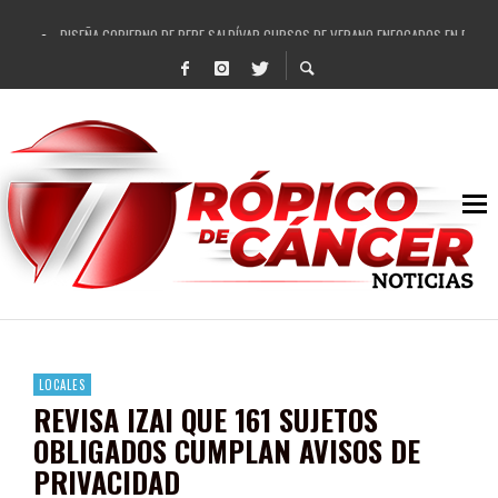
DISEÑA GOBIERNO DE PEPE SALDÍVAR CURSOS DE VERANO ENFOCADOS EN FORTAL
REFRENDAN LOS 28 DELEGADOS Y 14 COMISARIADOS DE GUADALUPE APOYO A GO
FORTALECE GOBIERNO DE PEPE SALDÍVAR LA EDUCACIÓN EN LA ZACATECANA CO
GOBIERNO DE PEPE SALDÍVAR Y GRUPO FEMSA GENERAN MÁS DE 3 MIL EMPLEOS
CUARTA FERIA EXPO AGROPECUARIA TRAJO BENEFICIO DIRECTO A GUADALUPE: PE
RECONOCE PEPE SALDÍVAR A ARTISTA ZACATECANA VICTORIA HERNÁNDEZ
EGRESA GOBIERNO DE PEPE SALDÍVAR A 500 NUEVAS EMPRESARIAS
SON MUJERES GUADALUPENSES PRINCIPALES BENEFICIADAS DEL PROGRAMA VIVI
LOCALES
REVISA IZAI QUE 161 SUJETOS
OBLIGADOS CUMPLAN AVISOS DE
PRIVACIDAD