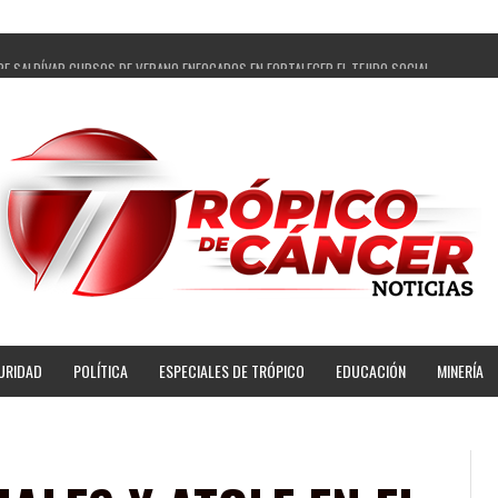
PE SALDÍVAR CURSOS DE VERANO ENFOCADOS EN FORTALECER EL TEJIDO SOCIAL
GADOS Y 14 COMISARIADOS DE GUADALUPE APOYO A GOBIERNO DE PEPE SALDÍVAR
 PEPE SALDÍVAR LA EDUCACIÓN EN LA ZACATECANA CON COMODATO DE CENTRO DE BIENEST
ÍVAR Y GRUPO FEMSA GENERAN MÁS DE 3 MIL EMPLEOS EN GUADALUPE
OPECUARIA TRAJO BENEFICIO DIRECTO A GUADALUPE: PEPE SALDÍVAR
AR A ARTISTA ZACATECANA VICTORIA HERNÁNDEZ
PE SALDÍVAR A 500 NUEVAS EMPRESARIAS
NSES PRINCIPALES BENEFICIADAS DEL PROGRAMA VIVIENDAS PARA EL BIENESTAR
URIDAD
POLÍTICA
ESPECIALES DE TRÓPICO
EDUCACIÓN
MINERÍA