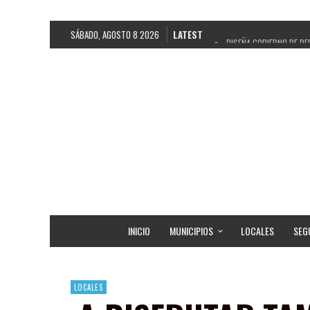
SÁBADO, AGOSTO 8 2026
LATEST
DISEÑA GOBIERNO DE PE
REFRENDAN LOS 28 DELE
FORTALECE GOBIERNO DE
GOBIERNO DE PEPE SALD
CUARTA FERIA EXPO AGR
RECONOCE PEPE SALDÍV
EGRESA GOBIERNO DE PE
SON MUJERES GUADALUPE
INICIO
MUNICIPIOS
LOCALES
SEG
LOCALES