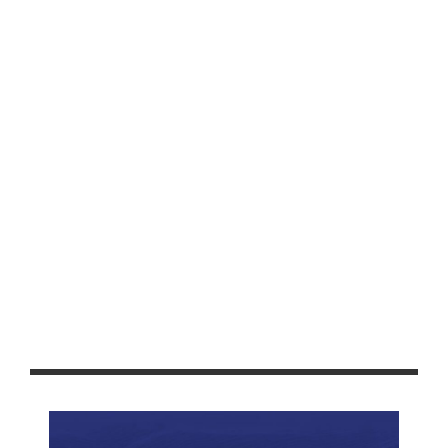
CUMPLE AYUNTAMIENTO DE FRESNILLO EN TRANSPARENCIA POR
3ER AÑO CONSECUTIVO
CAPACITA IZAI A PERSONAL DE SEDUZAC EN USO DE
HERRAMIENTAS QUE FOMENTAN TRANSPARENCIA