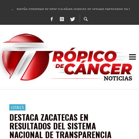
DISEÑA GOBIERNO DE PEPE SALDÍVAR CURSOS DE VERANO ENFOCADOS EN FORTAL
REFRENDAN LOS 28 DELEGADOS Y 14 COMISARIADOS DE GUADALUPE APOYO A GO
FORTALECE GOBIERNO DE PEPE SALDÍVAR LA EDUCACIÓN EN LA ZACATECANA CO
GOBIERNO DE PEPE SALDÍVAR Y GRUPO FEMSA GENERAN MÁS DE 3 MIL EMPLEOS
CUARTA FERIA EXPO AGROPECUARIA TRAJO BENEFICIO DIRECTO A GUADALUPE: PE
RECONOCE PEPE SALDÍVAR A ARTISTA ZACATECANA VICTORIA HERNÁNDEZ
EGRESA GOBIERNO DE PEPE SALDÍVAR A 500 NUEVAS EMPRESARIAS
SON MUJERES GUADALUPENSES PRINCIPALES BENEFICIADAS DEL PROGRAMA VIVI
LOCALES
DESTACA ZACATECAS EN
RESULTADOS DEL SISTEMA
NACIONAL DE TRANSPARENCIA