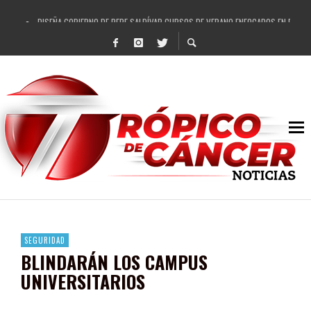
DISEÑA GOBIERNO DE PEPE SALDÍVAR CURSOS DE VERANO ENFOCADOS EN FORTAL
REFRENDAN LOS 28 DELEGADOS Y 14 COMISARIADOS DE GUADALUPE APOYO A GO
FORTALECE GOBIERNO DE PEPE SALDÍVAR LA EDUCACIÓN EN LA ZACATECANA CO
GOBIERNO DE PEPE SALDÍVAR Y GRUPO FEMSA GENERAN MÁS DE 3 MIL EMPLEOS
CUARTA FERIA EXPO AGROPECUARIA TRAJO BENEFICIO DIRECTO A GUADALUPE: PE
RECONOCE PEPE SALDÍVAR A ARTISTA ZACATECANA VICTORIA HERNÁNDEZ
EGRESA GOBIERNO DE PEPE SALDÍVAR A 500 NUEVAS EMPRESARIAS
SON MUJERES GUADALUPENSES PRINCIPALES BENEFICIADAS DEL PROGRAMA VIVI
SEGURIDAD
BLINDARÁN LOS CAMPUS
UNIVERSITARIOS