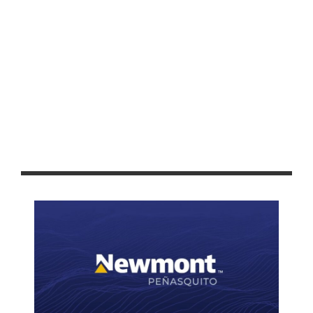
ALIENTA JULIO CÉSAR CHÁVEZ A JÓVENES BACHILLERES A
SEGUIR PREPARÁNDOSE