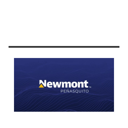
CABALLO DE TROYA: LOS «PADRONES» DE MORENA