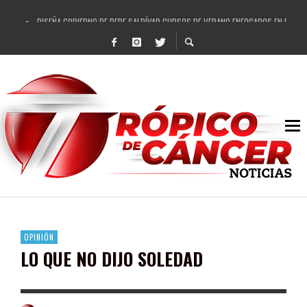
DISEÑA GOBIERNO DE PEPE SALDÍVAR CURSOS DE VERANO ENFOCADOS EN FORTAL
REFRENDAN LOS 28 DELEGADOS Y 14 COMISARIADOS DE GUADALUPE APOYO A GO
FORTALECE GOBIERNO DE PEPE SALDÍVAR LA EDUCACIÓN EN LA ZACATECANA CO
GOBIERNO DE PEPE SALDÍVAR Y GRUPO FEMSA GENERAN MÁS DE 3 MIL EMPLEOS
CUARTA FERIA EXPO AGROPECUARIA TRAJO BENEFICIO DIRECTO A GUADALUPE: PE
RECONOCE PEPE SALDÍVAR A ARTISTA ZACATECANA VICTORIA HERNÁNDEZ
EGRESA GOBIERNO DE PEPE SALDÍVAR A 500 NUEVAS EMPRESARIAS
SON MUJERES GUADALUPENSES PRINCIPALES BENEFICIADAS DEL PROGRAMA VIVI
OPINIÓN
LO QUE NO DIJO SOLEDAD