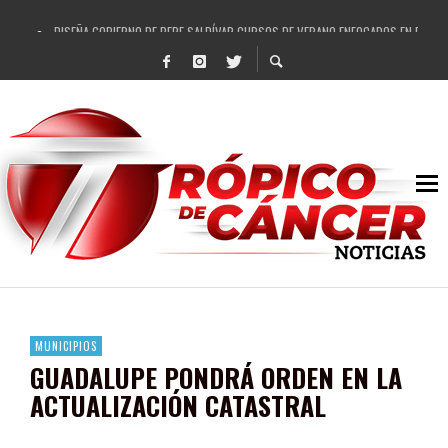
DISEÑA GOBIERNO DE PEPE SALDÍVAR CURSOS DE VERANO ENFOCADOS EN FORTAL
REFRENDAN LOS 28 DELEGADOS Y 14 COMISARIADOS DE GUADALUPE APOYO A GO
FORTALECE GOBIERNO DE PEPE SALDÍVAR LA EDUCACIÓN EN LA ZACATECANA CO
GOBIERNO DE PEPE SALDÍVAR Y GRUPO FEMSA GENERAN MÁS DE 3 MIL EMPLEOS
CUARTA FERIA EXPO AGROPECUARIA TRAJO BENEFICIO DIRECTO A GUADALUPE: PE
RECONOCE PEPE SALDÍVAR A ARTISTA ZACATECANA VICTORIA HERNÁNDEZ
EGRESA GOBIERNO DE PEPE SALDÍVAR A 500 NUEVAS EMPRESARIAS
SON MUJERES GUADALUPENSES PRINCIPALES BENEFICIADAS DEL PROGRAMA VIVI
MUNICIPIOS
GUADALUPE PONDRÁ ORDEN EN LA
ACTUALIZACIÓN CATASTRAL