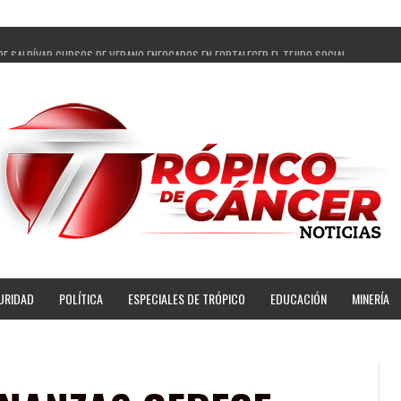
PE SALDÍVAR CURSOS DE VERANO ENFOCADOS EN FORTALECER EL TEJIDO SOCIAL
GADOS Y 14 COMISARIADOS DE GUADALUPE APOYO A GOBIERNO DE PEPE SALDÍVAR
 PEPE SALDÍVAR LA EDUCACIÓN EN LA ZACATECANA CON COMODATO DE CENTRO DE BIENEST
ÍVAR Y GRUPO FEMSA GENERAN MÁS DE 3 MIL EMPLEOS EN GUADALUPE
OPECUARIA TRAJO BENEFICIO DIRECTO A GUADALUPE: PEPE SALDÍVAR
AR A ARTISTA ZACATECANA VICTORIA HERNÁNDEZ
PE SALDÍVAR A 500 NUEVAS EMPRESARIAS
NSES PRINCIPALES BENEFICIADAS DEL PROGRAMA VIVIENDAS PARA EL BIENESTAR
URIDAD
POLÍTICA
ESPECIALES DE TRÓPICO
EDUCACIÓN
MINERÍA