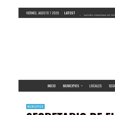
VIERNES, AGOSTO 7 2026
LATEST
DISEÑA GOBIERNO DE PE
REFRENDAN LOS 28 DELE
FORTALECE GOBIERNO DE
GOBIERNO DE PEPE SALD
CUARTA FERIA EXPO AGR
RECONOCE PEPE SALDÍV
EGRESA GOBIERNO DE PE
SON MUJERES GUADALUPE
INICIO
MUNICIPIOS
LOCALES
SEG
MUNICIPIOS