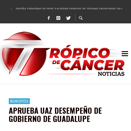
DISEÑA GOBIERNO DE PEPE SALDÍVAR CURSOS DE VERANO ENFOCADOS EN FORTAL
REFRENDAN LOS 28 DELEGADOS Y 14 COMISARIADOS DE GUADALUPE APOYO A GO
FORTALECE GOBIERNO DE PEPE SALDÍVAR LA EDUCACIÓN EN LA ZACATECANA CO
GOBIERNO DE PEPE SALDÍVAR Y GRUPO FEMSA GENERAN MÁS DE 3 MIL EMPLEOS
CUARTA FERIA EXPO AGROPECUARIA TRAJO BENEFICIO DIRECTO A GUADALUPE: PE
RECONOCE PEPE SALDÍVAR A ARTISTA ZACATECANA VICTORIA HERNÁNDEZ
EGRESA GOBIERNO DE PEPE SALDÍVAR A 500 NUEVAS EMPRESARIAS
SON MUJERES GUADALUPENSES PRINCIPALES BENEFICIADAS DEL PROGRAMA VIVI
MUNICIPIOS
APRUEBA UAZ DESEMPEÑO DE
GOBIERNO DE GUADALUPE