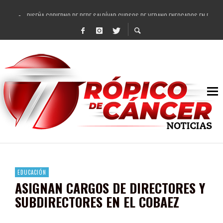
DISEÑA GOBIERNO DE PEPE SALDÍVAR CURSOS DE VERANO ENFOCADOS EN FORTAL
REFRENDAN LOS 28 DELEGADOS Y 14 COMISARIADOS DE GUADALUPE APOYO A GO
FORTALECE GOBIERNO DE PEPE SALDÍVAR LA EDUCACIÓN EN LA ZACATECANA CO
GOBIERNO DE PEPE SALDÍVAR Y GRUPO FEMSA GENERAN MÁS DE 3 MIL EMPLEOS
CUARTA FERIA EXPO AGROPECUARIA TRAJO BENEFICIO DIRECTO A GUADALUPE: PE
RECONOCE PEPE SALDÍVAR A ARTISTA ZACATECANA VICTORIA HERNÁNDEZ
EGRESA GOBIERNO DE PEPE SALDÍVAR A 500 NUEVAS EMPRESARIAS
SON MUJERES GUADALUPENSES PRINCIPALES BENEFICIADAS DEL PROGRAMA VIVI
EDUCACIÓN
ASIGNAN CARGOS DE DIRECTORES Y
SUBDIRECTORES EN EL COBAEZ