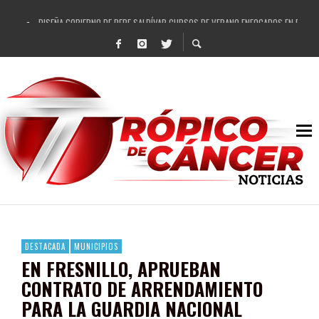
DISEÑA GOBIERNO DE PEPE SALDÍVAR CURSOS DE VERANO ENFOCADOS EN FORTAL
REFRENDAN LOS 28 DELEGADOS Y 14 COMISARIADOS DE GUADALUPE APOYO A GO
FORTALECE GOBIERNO DE PEPE SALDÍVAR LA EDUCACIÓN EN LA ZACATECANA CO
GOBIERNO DE PEPE SALDÍVAR Y GRUPO FEMSA GENERAN MÁS DE 3 MIL EMPLEOS
CUARTA FERIA EXPO AGROPECUARIA TRAJO BENEFICIO DIRECTO A GUADALUPE: PE
RECONOCE PEPE SALDÍVAR A ARTISTA ZACATECANA VICTORIA HERNÁNDEZ
EGRESA GOBIERNO DE PEPE SALDÍVAR A 500 NUEVAS EMPRESARIAS
SON MUJERES GUADALUPENSES PRINCIPALES BENEFICIADAS DEL PROGRAMA VIVI
DESTACADA
MUNICIPIOS
EN FRESNILLO, APRUEBAN
CONTRATO DE ARRENDAMIENTO
PARA LA GUARDIA NACIONAL