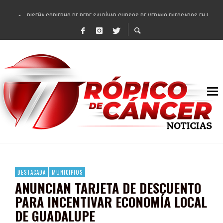
DISEÑA GOBIERNO DE PEPE SALDÍVAR CURSOS DE VERANO ENFOCADOS EN FORTAL
REFRENDAN LOS 28 DELEGADOS Y 14 COMISARIADOS DE GUADALUPE APOYO A GO
FORTALECE GOBIERNO DE PEPE SALDÍVAR LA EDUCACIÓN EN LA ZACATECANA CO
GOBIERNO DE PEPE SALDÍVAR Y GRUPO FEMSA GENERAN MÁS DE 3 MIL EMPLEOS
CUARTA FERIA EXPO AGROPECUARIA TRAJO BENEFICIO DIRECTO A GUADALUPE: PE
RECONOCE PEPE SALDÍVAR A ARTISTA ZACATECANA VICTORIA HERNÁNDEZ
EGRESA GOBIERNO DE PEPE SALDÍVAR A 500 NUEVAS EMPRESARIAS
SON MUJERES GUADALUPENSES PRINCIPALES BENEFICIADAS DEL PROGRAMA VIVI
DESTACADA
MUNICIPIOS
ANUNCIAN TARJETA DE DESCUENTO
PARA INCENTIVAR ECONOMÍA LOCAL
DE GUADALUPE