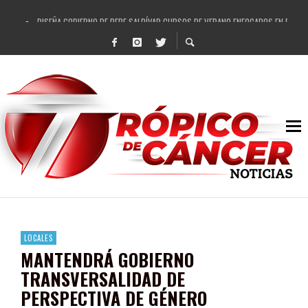
DISEÑA GOBIERNO DE PEPE SALDÍVAR CURSOS DE VERANO ENFOCADOS EN FORTAL
REFRENDAN LOS 28 DELEGADOS Y 14 COMISARIADOS DE GUADALUPE APOYO A GO
FORTALECE GOBIERNO DE PEPE SALDÍVAR LA EDUCACIÓN EN LA ZACATECANA CO
GOBIERNO DE PEPE SALDÍVAR Y GRUPO FEMSA GENERAN MÁS DE 3 MIL EMPLEOS
CUARTA FERIA EXPO AGROPECUARIA TRAJO BENEFICIO DIRECTO A GUADALUPE: PE
RECONOCE PEPE SALDÍVAR A ARTISTA ZACATECANA VICTORIA HERNÁNDEZ
EGRESA GOBIERNO DE PEPE SALDÍVAR A 500 NUEVAS EMPRESARIAS
SON MUJERES GUADALUPENSES PRINCIPALES BENEFICIADAS DEL PROGRAMA VIVI
LOCALES
MANTENDRÁ GOBIERNO
TRANSVERSALIDAD DE
PERSPECTIVA DE GÉNERO