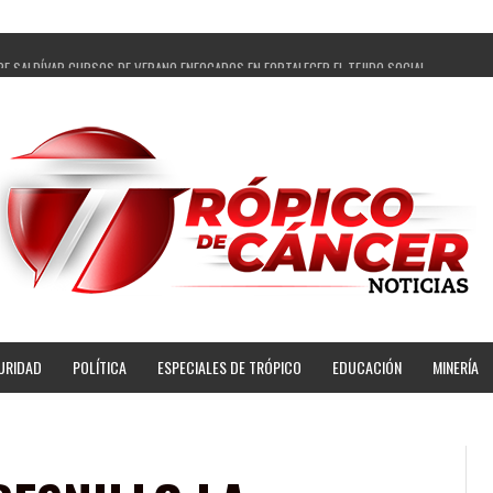
PE SALDÍVAR CURSOS DE VERANO ENFOCADOS EN FORTALECER EL TEJIDO SOCIAL
GADOS Y 14 COMISARIADOS DE GUADALUPE APOYO A GOBIERNO DE PEPE SALDÍVAR
 PEPE SALDÍVAR LA EDUCACIÓN EN LA ZACATECANA CON COMODATO DE CENTRO DE BIENEST
ÍVAR Y GRUPO FEMSA GENERAN MÁS DE 3 MIL EMPLEOS EN GUADALUPE
OPECUARIA TRAJO BENEFICIO DIRECTO A GUADALUPE: PEPE SALDÍVAR
AR A ARTISTA ZACATECANA VICTORIA HERNÁNDEZ
PE SALDÍVAR A 500 NUEVAS EMPRESARIAS
NSES PRINCIPALES BENEFICIADAS DEL PROGRAMA VIVIENDAS PARA EL BIENESTAR
URIDAD
POLÍTICA
ESPECIALES DE TRÓPICO
EDUCACIÓN
MINERÍA