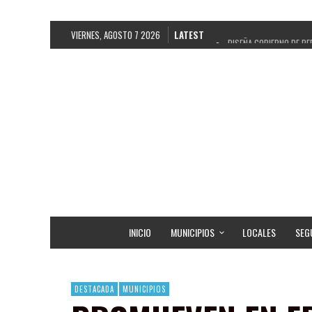
VIERNES, AGOSTO 7 2026
LATEST
DISEÑA GOBIERNO DE PE
REFRENDAN LOS 28 DELE
FORTALECE GOBIERNO DE
GOBIERNO DE PEPE SALD
CUARTA FERIA EXPO AGR
RECONOCE PEPE SALDÍV
EGRESA GOBIERNO DE PE
SON MUJERES GUADALUPE
INICIO
MUNICIPIOS
LOCALES
SEG
DESTACADA
MUNICIPIOS