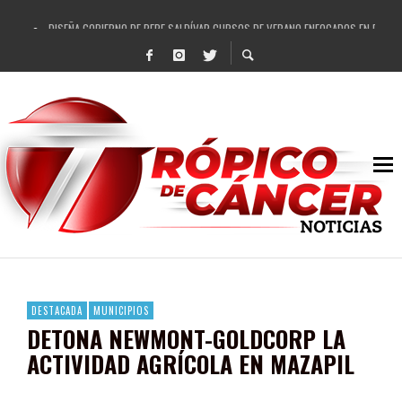
DISEÑA GOBIERNO DE PEPE SALDÍVAR CURSOS DE VERANO ENFOCADOS EN FORTAL
REFRENDAN LOS 28 DELEGADOS Y 14 COMISARIADOS DE GUADALUPE APOYO A GO
FORTALECE GOBIERNO DE PEPE SALDÍVAR LA EDUCACIÓN EN LA ZACATECANA CO
GOBIERNO DE PEPE SALDÍVAR Y GRUPO FEMSA GENERAN MÁS DE 3 MIL EMPLEOS
CUARTA FERIA EXPO AGROPECUARIA TRAJO BENEFICIO DIRECTO A GUADALUPE: PE
RECONOCE PEPE SALDÍVAR A ARTISTA ZACATECANA VICTORIA HERNÁNDEZ
EGRESA GOBIERNO DE PEPE SALDÍVAR A 500 NUEVAS EMPRESARIAS
SON MUJERES GUADALUPENSES PRINCIPALES BENEFICIADAS DEL PROGRAMA VIVI
DESTACADA
MUNICIPIOS
DETONA NEWMONT-GOLDCORP LA
ACTIVIDAD AGRÍCOLA EN MAZAPIL