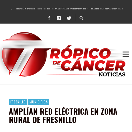
DISEÑA GOBIERNO DE PEPE SALDÍVAR CURSOS DE VERANO ENFOCADOS EN FORTAL
REFRENDAN LOS 28 DELEGADOS Y 14 COMISARIADOS DE GUADALUPE APOYO A GO
FORTALECE GOBIERNO DE PEPE SALDÍVAR LA EDUCACIÓN EN LA ZACATECANA CO
GOBIERNO DE PEPE SALDÍVAR Y GRUPO FEMSA GENERAN MÁS DE 3 MIL EMPLEOS
CUARTA FERIA EXPO AGROPECUARIA TRAJO BENEFICIO DIRECTO A GUADALUPE: PE
RECONOCE PEPE SALDÍVAR A ARTISTA ZACATECANA VICTORIA HERNÁNDEZ
EGRESA GOBIERNO DE PEPE SALDÍVAR A 500 NUEVAS EMPRESARIAS
SON MUJERES GUADALUPENSES PRINCIPALES BENEFICIADAS DEL PROGRAMA VIVI
FRESNILLO
MUNICIPIOS
AMPLÍAN RED ELÉCTRICA EN ZONA
RURAL DE FRESNILLO