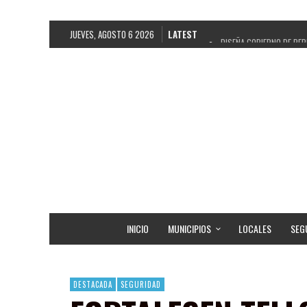
JUEVES, AGOSTO 6 2026
LATEST
DISEÑA GOBIERNO DE PEP
REFRENDAN LOS 28 DELE
FORTALECE GOBIERNO DE 
GOBIERNO DE PEPE SALD
CUARTA FERIA EXPO AGRO
RECONOCE PEPE SALDÍVA
EGRESA GOBIERNO DE PE
SON MUJERES GUADALUPE
INICIO
MUNICIPIOS
LOCALES
SEG
DESTACADA
SEGURIDAD