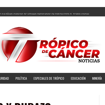
E SALDÍVAR CURSOS DE VERANO ENFOCADOS EN FORTALECER EL TEJIDO SOCIAL
GADOS Y 14 COMISARIADOS DE GUADALUPE APOYO A GOBIERNO DE PEPE SALDÍVAR
PEPE SALDÍVAR LA EDUCACIÓN EN LA ZACATECANA CON COMODATO DE CENTRO DE BIENESTA
ÍVAR Y GRUPO FEMSA GENERAN MÁS DE 3 MIL EMPLEOS EN GUADALUPE
PECUARIA TRAJO BENEFICIO DIRECTO A GUADALUPE: PEPE SALDÍVAR
R A ARTISTA ZACATECANA VICTORIA HERNÁNDEZ
PE SALDÍVAR A 500 NUEVAS EMPRESARIAS
NSES PRINCIPALES BENEFICIADAS DEL PROGRAMA VIVIENDAS PARA EL BIENESTAR
URIDAD
POLÍTICA
ESPECIALES DE TRÓPICO
EDUCACIÓN
MINERÍA