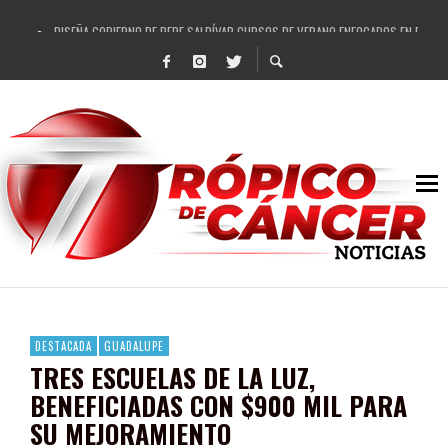
DISEÑA GOBIERNO DE PEPE SALDÍVAR CURSOS DE VERANO ENFOCADOS EN FORTAL
REFRENDAN LOS 28 DELEGADOS Y 14 COMISARIADOS DE GUADALUPE APOYO A GO
FORTALECE GOBIERNO DE PEPE SALDÍVAR LA EDUCACIÓN EN LA ZACATECANA CO
GOBIERNO DE PEPE SALDÍVAR Y GRUPO FEMSA GENERAN MÁS DE 3 MIL EMPLEOS
CUARTA FERIA EXPO AGROPECUARIA TRAJO BENEFICIO DIRECTO A GUADALUPE: PE
RECONOCE PEPE SALDÍVAR A ARTISTA ZACATECANA VICTORIA HERNÁNDEZ
EGRESA GOBIERNO DE PEPE SALDÍVAR A 500 NUEVAS EMPRESARIAS
SON MUJERES GUADALUPENSES PRINCIPALES BENEFICIADAS DEL PROGRAMA VIVI
DESTACADA
GUADALUPE
TRES ESCUELAS DE LA LUZ,
BENEFICIADAS CON $900 MIL PARA
SU MEJORAMIENTO