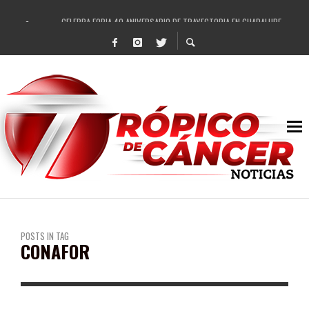
CELEBRA FOBIA 40 ANIVERSARIO DE TRAYECTORIA EN GUADALUPE
ENAMORA EL REGIONAL MEXICANO A GUADALUPE
REVISA EL AYUNTAMIENTO DE GUADALUPE ESCRITURACIÓN SOSPECHOSA DE ÁREA
RECIBE PEPE SALDÍVAR NUEVA TORRE DE VIGILANCIA PARA GUADALUPE
IMPULSA GOBIERNO DE PEPE SALDÍVAR LA SEMANA MUNDIAL DE LA LACTANCIA M
DESTACAN PRESENCIA DE ARTISTAS LOCALES EN FESTIVAL CULTURAL Y ARTÍSTI
SE REHABILITAN MÁS DE 20 VIALIDADES EN LOS ÚLTIMOS CUATRO MESES EN GUA
FORTALECE GOBIERNO DE PEPE SALDÍVAR A LAS INFANCIAS GUADALUPENSES
POSTS IN TAG
CONAFOR