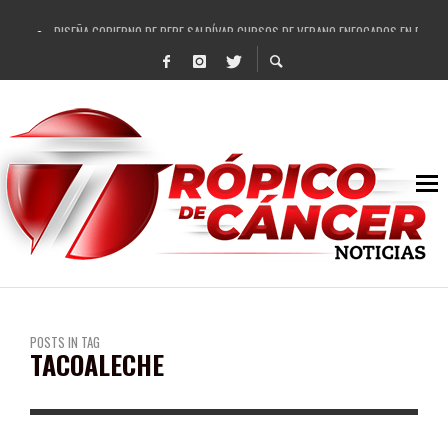
DISEÑA GOBIERNO DE PEPE SALDÍVAR CURSOS DE VERANO ENFOCADOS EN FORTAL
REFRENDAN LOS 28 DELEGADOS Y 14 COMISARIADOS DE GUADALUPE APOYO A GO
FORTALECE GOBIERNO DE PEPE SALDÍVAR LA EDUCACIÓN EN LA ZACATECANA CO
GOBIERNO DE PEPE SALDÍVAR Y GRUPO FEMSA GENERAN MÁS DE 3 MIL EMPLEOS
CUARTA FERIA EXPO AGROPECUARIA TRAJO BENEFICIO DIRECTO A GUADALUPE: PE
RECONOCE PEPE SALDÍVAR A ARTISTA ZACATECANA VICTORIA HERNÁNDEZ
EGRESA GOBIERNO DE PEPE SALDÍVAR A 500 NUEVAS EMPRESARIAS
SON MUJERES GUADALUPENSES PRINCIPALES BENEFICIADAS DEL PROGRAMA VIVI
POSTS IN TAG
TACOALECHE