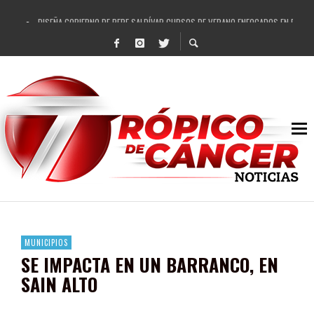
DISEÑA GOBIERNO DE PEPE SALDÍVAR CURSOS DE VERANO ENFOCADOS EN FORTAL
REFRENDAN LOS 28 DELEGADOS Y 14 COMISARIADOS DE GUADALUPE APOYO A GO
FORTALECE GOBIERNO DE PEPE SALDÍVAR LA EDUCACIÓN EN LA ZACATECANA CO
GOBIERNO DE PEPE SALDÍVAR Y GRUPO FEMSA GENERAN MÁS DE 3 MIL EMPLEOS
CUARTA FERIA EXPO AGROPECUARIA TRAJO BENEFICIO DIRECTO A GUADALUPE: PE
RECONOCE PEPE SALDÍVAR A ARTISTA ZACATECANA VICTORIA HERNÁNDEZ
EGRESA GOBIERNO DE PEPE SALDÍVAR A 500 NUEVAS EMPRESARIAS
SON MUJERES GUADALUPENSES PRINCIPALES BENEFICIADAS DEL PROGRAMA VIVI
MUNICIPIOS
SE IMPACTA EN UN BARRANCO, EN
SAIN ALTO