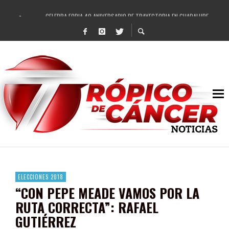
CELEBRA FOBIA 40 ANIVERSARIO DE TRAYECTORIA EN GUADALUPE
ENAMORA EL REGIONAL MEXICANO A GUADALUPE
REVISA EL AYUNTAMIENTO DE GUADALUPE ESCRITURACIÓN SOSPECHOSA DE ÁREA
RECIBE PEPE SALDÍVAR NUEVA TORRE DE VIGILANCIA PARA GUADALUPE
IMPULSA GOBIERNO DE PEPE SALDÍVAR LA SEMANA MUNDIAL DE LA LACTANCIA M
DESTACAN PRESENCIA DE ARTISTAS LOCALES EN FESTIVAL CULTURAL Y ARTÍSTI
SE REHABILITAN MÁS DE 20 VIALIDADES EN LOS ÚLTIMOS CUATRO MESES EN GUA
FORTALECE GOBIERNO DE PEPE SALDÍVAR A LAS INFANCIAS GUADALUPENSES
ELECCIONES 2018
“CON PEPE MEADE VAMOS POR LA
RUTA CORRECTA”: RAFAEL
GUTIÉRREZ