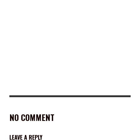
ANAYA, MEADE Y ‘EL BRONCO’ RECONOCEN TRIUNFO DE LÓPEZ
OBRADOR
NO COMMENT
LEAVE A REPLY