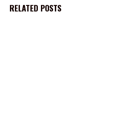
RELATED POSTS
ENTREGA MARIO CÓRDOVA EQUIPO Y HERRAMIENTAS PARA
CUADRILLAS DE ALUMBRADO PÚBLICO