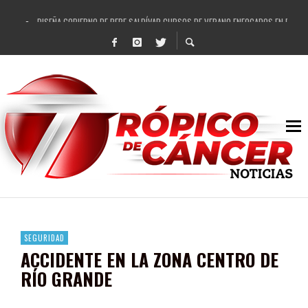
DISEÑA GOBIERNO DE PEPE SALDÍVAR CURSOS DE VERANO ENFOCADOS EN FORTAL
REFRENDAN LOS 28 DELEGADOS Y 14 COMISARIADOS DE GUADALUPE APOYO A GO
FORTALECE GOBIERNO DE PEPE SALDÍVAR LA EDUCACIÓN EN LA ZACATECANA CO
GOBIERNO DE PEPE SALDÍVAR Y GRUPO FEMSA GENERAN MÁS DE 3 MIL EMPLEOS
CUARTA FERIA EXPO AGROPECUARIA TRAJO BENEFICIO DIRECTO A GUADALUPE: PE
RECONOCE PEPE SALDÍVAR A ARTISTA ZACATECANA VICTORIA HERNÁNDEZ
EGRESA GOBIERNO DE PEPE SALDÍVAR A 500 NUEVAS EMPRESARIAS
SON MUJERES GUADALUPENSES PRINCIPALES BENEFICIADAS DEL PROGRAMA VIVI
SEGURIDAD
ACCIDENTE EN LA ZONA CENTRO DE
RÍO GRANDE