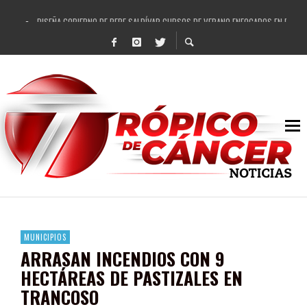
DISEÑA GOBIERNO DE PEPE SALDÍVAR CURSOS DE VERANO ENFOCADOS EN FORTAL
REFRENDAN LOS 28 DELEGADOS Y 14 COMISARIADOS DE GUADALUPE APOYO A GO
FORTALECE GOBIERNO DE PEPE SALDÍVAR LA EDUCACIÓN EN LA ZACATECANA CO
GOBIERNO DE PEPE SALDÍVAR Y GRUPO FEMSA GENERAN MÁS DE 3 MIL EMPLEOS
CUARTA FERIA EXPO AGROPECUARIA TRAJO BENEFICIO DIRECTO A GUADALUPE: PE
RECONOCE PEPE SALDÍVAR A ARTISTA ZACATECANA VICTORIA HERNÁNDEZ
EGRESA GOBIERNO DE PEPE SALDÍVAR A 500 NUEVAS EMPRESARIAS
SON MUJERES GUADALUPENSES PRINCIPALES BENEFICIADAS DEL PROGRAMA VIVI
MUNICIPIOS
ARRASAN INCENDIOS CON 9
HECTÁREAS DE PASTIZALES EN
TRANCOSO