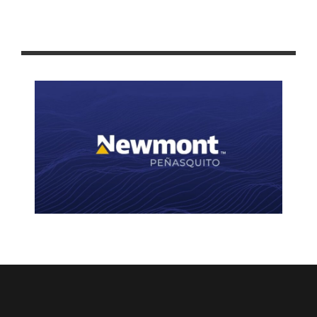
¡ARRASAN INCENDIOS CON MIL 302 HECTÁREAS EN ZACATECAS!