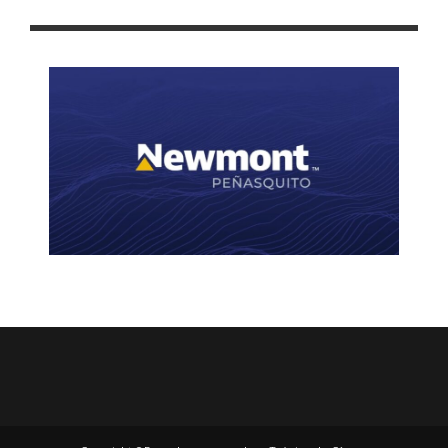
CABALLO DE TROYA: LOS «PADRONES» DE MORENA