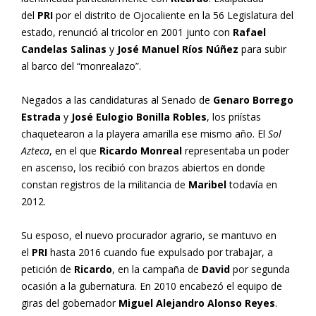
del
PRI
por el distrito de Ojocaliente en la 56 Legislatura del
estado, renunció al tricolor en 2001 junto con
Rafael
Candelas Salinas
y
José Manuel Ríos Núñez
para subir
al barco del “monrealazo”.
Negados a las candidaturas al Senado de
Genaro Borrego
Estrada
y
José Eulogio Bonilla Robles
, los priístas
chaquetearon a la playera amarilla ese mismo año. El
Sol
Azteca
, en el que
Ricardo Monreal
representaba un poder
en ascenso, los recibió con brazos abiertos en donde
constan registros de la militancia de
Maribel
todavía en
2012.
Su esposo, el nuevo procurador agrario, se mantuvo en
el
PRI
hasta 2016 cuando fue expulsado por trabajar, a
petición de
Ricardo
, en la campaña de
David
por segunda
ocasión a la gubernatura. En 2010 encabezó el equipo de
giras del gobernador
Miguel Alejandro Alonso Reyes
.