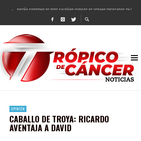
DISEÑA GOBIERNO DE PEPE SALDÍVAR CURSOS DE VERANO ENFOCADOS EN FORTAL
REFRENDAN LOS 28 DELEGADOS Y 14 COMISARIADOS DE GUADALUPE APOYO A GO
FORTALECE GOBIERNO DE PEPE SALDÍVAR LA EDUCACIÓN EN LA ZACATECANA CO
GOBIERNO DE PEPE SALDÍVAR Y GRUPO FEMSA GENERAN MÁS DE 3 MIL EMPLEOS
CUARTA FERIA EXPO AGROPECUARIA TRAJO BENEFICIO DIRECTO A GUADALUPE: PE
RECONOCE PEPE SALDÍVAR A ARTISTA ZACATECANA VICTORIA HERNÁNDEZ
EGRESA GOBIERNO DE PEPE SALDÍVAR A 500 NUEVAS EMPRESARIAS
SON MUJERES GUADALUPENSES PRINCIPALES BENEFICIADAS DEL PROGRAMA VIVI
OPINIÓN
CABALLO DE TROYA: RICARDO
AVENTAJA A DAVID