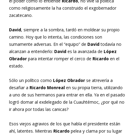
el poder como lo entiende
Ricardo
, no vive la política
como religiosamente la ha construido el exgobernador
zacatecano.
David
, siempre a la sombra, tardó en moldear su propio
camino. Hoy que lo intenta, las condiciones son
sumamente adversas. En el “equipo” de
David
todavía no
alcanzan a entenderlo:
David
es la avanzada de
López
Obrador
para intentar romper el cerco de
Ricardo
en el
estado.
Sólo un político como
López Obrador
se atrevería a
desafiar a
Ricardo Monreal
en su propia tierra, utilizando
a uno de sus hermanos para entrar en ella. Ya en el pasado
logró domar al exdelegado de la Cuauhtémoc, ¿por qué no
ir ahora por todas las canicas?
Esos viejos agravios de los que habla el presidente están
ahí, latentes. Mientras
Ricardo
pelea y clama por su lugar