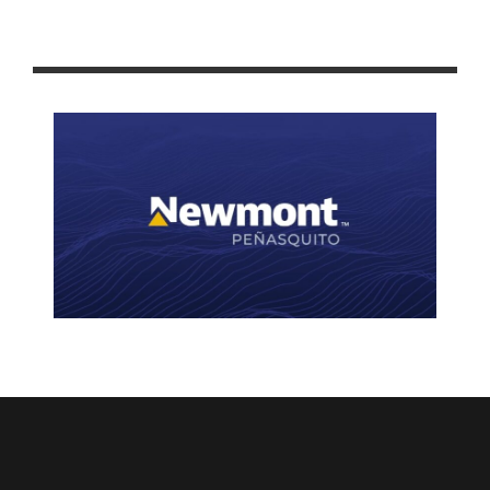
CABALLO DE TROYA: LOS «PADRONES» DE MORENA