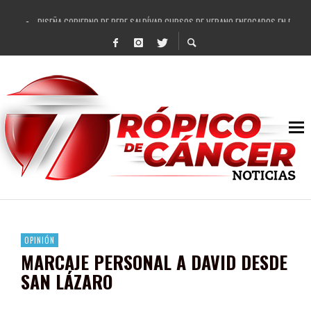
DISEÑA GOBIERNO DE PEPE SALDÍVAR CURSOS DE VERANO ENFOCADOS EN FORTAL
REFRENDAN LOS 28 DELEGADOS Y 14 COMISARIADOS DE GUADALUPE APOYO A GO
FORTALECE GOBIERNO DE PEPE SALDÍVAR LA EDUCACIÓN EN LA ZACATECANA CO
GOBIERNO DE PEPE SALDÍVAR Y GRUPO FEMSA GENERAN MÁS DE 3 MIL EMPLEOS
CUARTA FERIA EXPO AGROPECUARIA TRAJO BENEFICIO DIRECTO A GUADALUPE: PE
RECONOCE PEPE SALDÍVAR A ARTISTA ZACATECANA VICTORIA HERNÁNDEZ
EGRESA GOBIERNO DE PEPE SALDÍVAR A 500 NUEVAS EMPRESARIAS
SON MUJERES GUADALUPENSES PRINCIPALES BENEFICIADAS DEL PROGRAMA VIVI
OPINIÓN
MARCAJE PERSONAL A DAVID DESDE
SAN LÁZARO