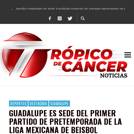
DISEÑA GOBIERNO DE PEPE SALDÍVAR CURSOS DE VERANO ENFOCADOS EN FORTAL
REFRENDAN LOS 28 DELEGADOS Y 14 COMISARIADOS DE GUADALUPE APOYO A GO
FORTALECE GOBIERNO DE PEPE SALDÍVAR LA EDUCACIÓN EN LA ZACATECANA CO
GOBIERNO DE PEPE SALDÍVAR Y GRUPO FEMSA GENERAN MÁS DE 3 MIL EMPLEOS
CUARTA FERIA EXPO AGROPECUARIA TRAJO BENEFICIO DIRECTO A GUADALUPE: PE
RECONOCE PEPE SALDÍVAR A ARTISTA ZACATECANA VICTORIA HERNÁNDEZ
EGRESA GOBIERNO DE PEPE SALDÍVAR A 500 NUEVAS EMPRESARIAS
SON MUJERES GUADALUPENSES PRINCIPALES BENEFICIADAS DEL PROGRAMA VIVI
DEPORTES
DESTACADA
GUADALUPE
GUADALUPE ES SEDE DEL PRIMER
PARTIDO DE PRETEMPORADA DE LA
LIGA MEXICANA DE BEISBOL