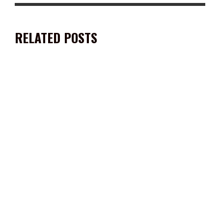
RELATED POSTS
EXITOSA PRESENTACIÓN DE JULIO PRECIADO EN LA FENAFRE
2023