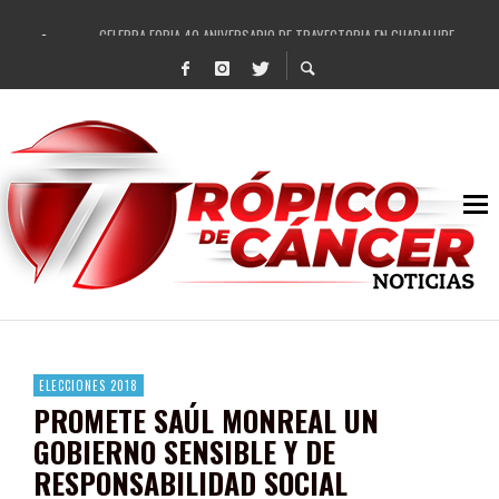
CELEBRA FOBIA 40 ANIVERSARIO DE TRAYECTORIA EN GUADALUPE
ENAMORA EL REGIONAL MEXICANO A GUADALUPE
REVISA EL AYUNTAMIENTO DE GUADALUPE ESCRITURACIÓN SOSPECHOSA DE ÁREA
RECIBE PEPE SALDÍVAR NUEVA TORRE DE VIGILANCIA PARA GUADALUPE
IMPULSA GOBIERNO DE PEPE SALDÍVAR LA SEMANA MUNDIAL DE LA LACTANCIA M
DESTACAN PRESENCIA DE ARTISTAS LOCALES EN FESTIVAL CULTURAL Y ARTÍSTI
SE REHABILITAN MÁS DE 20 VIALIDADES EN LOS ÚLTIMOS CUATRO MESES EN GUA
FORTALECE GOBIERNO DE PEPE SALDÍVAR A LAS INFANCIAS GUADALUPENSES
ELECCIONES 2018
PROMETE SAÚL MONREAL UN
GOBIERNO SENSIBLE Y DE
RESPONSABILIDAD SOCIAL