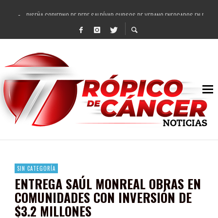
DISEÑA GOBIERNO DE PEPE SALDÍVAR CURSOS DE VERANO ENFOCADOS EN FORTAL
REFRENDAN LOS 28 DELEGADOS Y 14 COMISARIADOS DE GUADALUPE APOYO A GO
FORTALECE GOBIERNO DE PEPE SALDÍVAR LA EDUCACIÓN EN LA ZACATECANA CO
GOBIERNO DE PEPE SALDÍVAR Y GRUPO FEMSA GENERAN MÁS DE 3 MIL EMPLEOS
CUARTA FERIA EXPO AGROPECUARIA TRAJO BENEFICIO DIRECTO A GUADALUPE: PE
RECONOCE PEPE SALDÍVAR A ARTISTA ZACATECANA VICTORIA HERNÁNDEZ
EGRESA GOBIERNO DE PEPE SALDÍVAR A 500 NUEVAS EMPRESARIAS
SON MUJERES GUADALUPENSES PRINCIPALES BENEFICIADAS DEL PROGRAMA VIVI
SIN CATEGORÍA
ENTREGA SAÚL MONREAL OBRAS EN
COMUNIDADES CON INVERSIÓN DE
$3.2 MILLONES