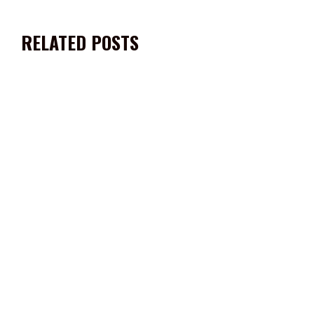
RELATED POSTS
EXITOSA PRESENTACIÓN DE JULIO PRECIADO EN LA FENAFRE
2023