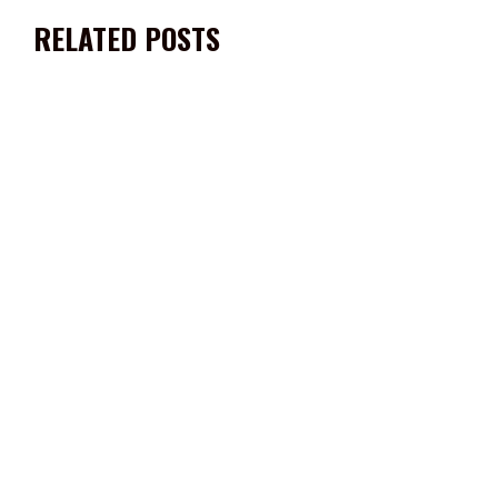
RELATED POSTS
EXITOSA PRESENTACIÓN DE JULIO PRECIADO EN LA FENAFRE
2023