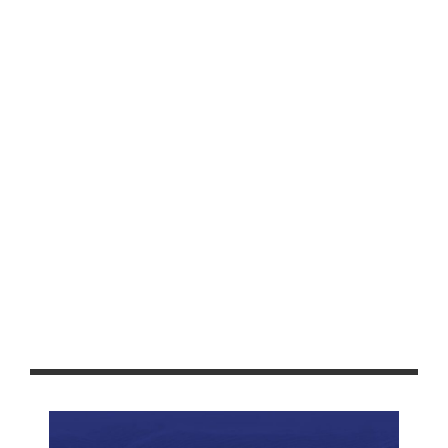
AMANTES DE LOS AUTOS PODRÁN DISFRUTAR DEL SEGUNDO
CLASSIC CAR SHOW
CORONAN A MARÍA DE JESÚS I, REINA DE LA EDAD DE ORO