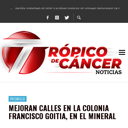
DISEÑA GOBIERNO DE PEPE SALDÍVAR CURSOS DE VERANO ENFOCADOS EN FORTAL
REFRENDAN LOS 28 DELEGADOS Y 14 COMISARIADOS DE GUADALUPE APOYO A GO
FORTALECE GOBIERNO DE PEPE SALDÍVAR LA EDUCACIÓN EN LA ZACATECANA CO
GOBIERNO DE PEPE SALDÍVAR Y GRUPO FEMSA GENERAN MÁS DE 3 MIL EMPLEOS
CUARTA FERIA EXPO AGROPECUARIA TRAJO BENEFICIO DIRECTO A GUADALUPE: PE
RECONOCE PEPE SALDÍVAR A ARTISTA ZACATECANA VICTORIA HERNÁNDEZ
EGRESA GOBIERNO DE PEPE SALDÍVAR A 500 NUEVAS EMPRESARIAS
SON MUJERES GUADALUPENSES PRINCIPALES BENEFICIADAS DEL PROGRAMA VIVI
FRESNILLO
MEJORAN CALLES EN LA COLONIA
FRANCISCO GOITIA, EN EL MINERAL